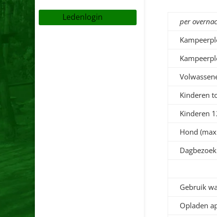
Ledenlogin
per overna
Kampeerplek
Kampeerple
Volwassen
Kinderen to
Kinderen 1
Hond (maxi
Dagbezoek
Gebruik wa
Opladen a