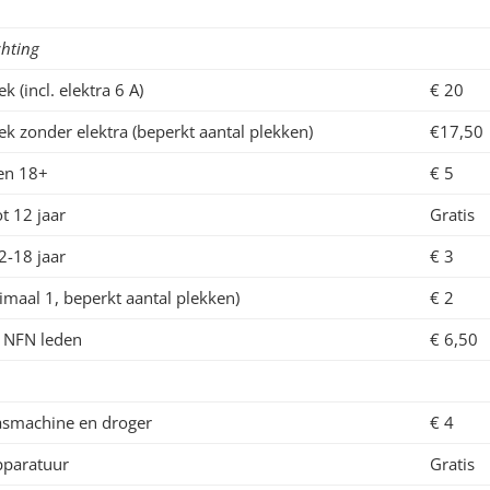
chting
 (incl. elektra 6 A)
€ 20
k zonder elektra (beperkt aantal plekken)
€17,50
en 18+
€ 5
t 12 jaar
Gratis
2-18 jaar
€ 3
maal 1, beperkt aantal plekken)
€ 2
 NFN leden
€ 6,50
smachine en droger
€ 4
pparatuur
Gratis