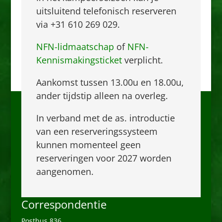
uitsluitend telefonisch reserveren
via +31 610 269 029.
NFN-lidmaatschap
of
NFN-
Kennismakingsticket
verplicht.
Aankomst tussen 13.00u en 18.00u,
ander tijdstip alleen na overleg.
De Krösenberg
In verband met de as. introductie
van een reserveringssysteem
Haller Straße 1
kunnen momenteel geen
49843 Getelo
reserveringen voor 2027 worden
Duitsland
aangenomen.
T +31 610 269 029
Correspondentie
Postbus 836